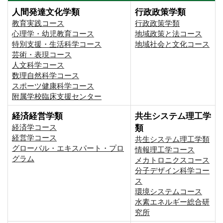
人間発達文化学類
行政政策学類
教育実践コース
行政政策学類
心理学・幼児教育コース
地域政策と法コース
特別支援・生活科学コース
地域社会と文化コース
芸術・表現コース
人文科学コース
数理自然科学コース
スポーツ健康科学コース
附属学校臨床支援センター
経済経営学類
共生システム理工学
経済学コース
類
経営学コース
共生システム理工学類
グローバル・エキスパート・プロ
情報理工学コース
グラム
メカトロニクスコース
分子デザイン科学コー
ス
環境システムコース
⽔素エネルギー総合研
究所