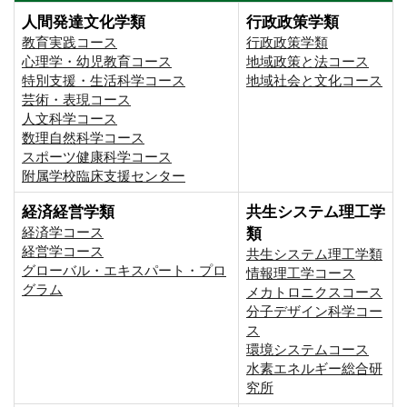
人間発達文化学類
行政政策学類
教育実践コース
行政政策学類
心理学・幼児教育コース
地域政策と法コース
特別支援・生活科学コース
地域社会と文化コース
芸術・表現コース
人文科学コース
数理自然科学コース
スポーツ健康科学コース
附属学校臨床支援センター
経済経営学類
共生システム理工学
経済学コース
類
経営学コース
共生システム理工学類
グローバル・エキスパート・プロ
情報理工学コース
グラム
メカトロニクスコース
分子デザイン科学コー
ス
環境システムコース
⽔素エネルギー総合研
究所