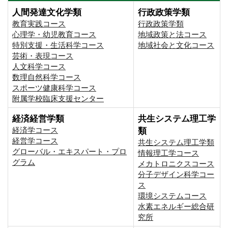
人間発達文化学類
行政政策学類
教育実践コース
行政政策学類
心理学・幼児教育コース
地域政策と法コース
特別支援・生活科学コース
地域社会と文化コース
芸術・表現コース
人文科学コース
数理自然科学コース
スポーツ健康科学コース
附属学校臨床支援センター
経済経営学類
共生システム理工学
経済学コース
類
経営学コース
共生システム理工学類
グローバル・エキスパート・プロ
情報理工学コース
グラム
メカトロニクスコース
分子デザイン科学コー
ス
環境システムコース
⽔素エネルギー総合研
究所