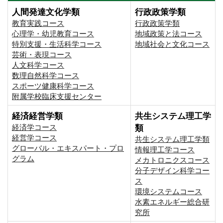
人間発達文化学類
行政政策学類
教育実践コース
行政政策学類
心理学・幼児教育コース
地域政策と法コース
特別支援・生活科学コース
地域社会と文化コース
芸術・表現コース
人文科学コース
数理自然科学コース
スポーツ健康科学コース
附属学校臨床支援センター
経済経営学類
共生システム理工学
経済学コース
類
経営学コース
共生システム理工学類
グローバル・エキスパート・プロ
情報理工学コース
グラム
メカトロニクスコース
分子デザイン科学コー
ス
環境システムコース
⽔素エネルギー総合研
究所