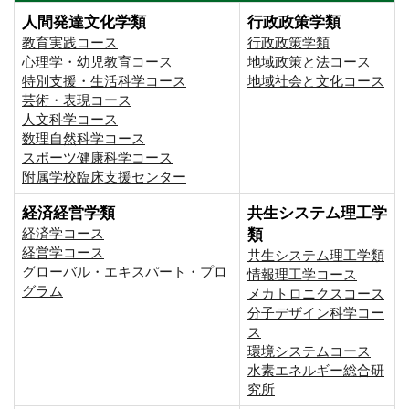
人間発達文化学類
行政政策学類
教育実践コース
行政政策学類
心理学・幼児教育コース
地域政策と法コース
特別支援・生活科学コース
地域社会と文化コース
芸術・表現コース
人文科学コース
数理自然科学コース
スポーツ健康科学コース
附属学校臨床支援センター
経済経営学類
共生システム理工学
経済学コース
類
経営学コース
共生システム理工学類
グローバル・エキスパート・プロ
情報理工学コース
グラム
メカトロニクスコース
分子デザイン科学コー
ス
環境システムコース
⽔素エネルギー総合研
究所