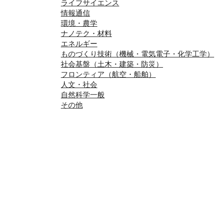
ライフサイエンス
情報通信
環境・農学
ナノテク・材料
エネルギー
ものづくり技術（機械・電気電子・化学工学）
社会基盤（土木・建築・防災）
フロンティア（航空・船舶）
人文・社会
自然科学一般
その他