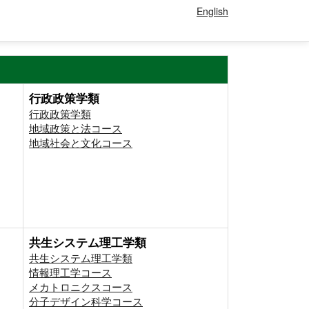
English
行政政策学類
行政政策学類
地域政策と法コース
地域社会と文化コース
共生システム理工学類
共生システム理工学類
情報理工学コース
メカトロニクスコース
分子デザイン科学コース