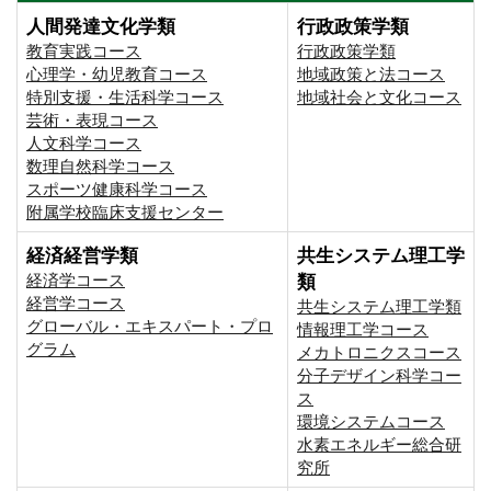
人間発達文化学類
行政政策学類
教育実践コース
行政政策学類
心理学・幼児教育コース
地域政策と法コース
特別支援・生活科学コース
地域社会と文化コース
芸術・表現コース
人文科学コース
数理自然科学コース
スポーツ健康科学コース
附属学校臨床支援センター
経済経営学類
共生システム理工学
経済学コース
類
経営学コース
共生システム理工学類
グローバル・エキスパート・プロ
情報理工学コース
グラム
メカトロニクスコース
分子デザイン科学コー
ス
環境システムコース
⽔素エネルギー総合研
究所