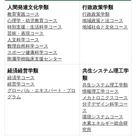
人間発達文化学類
行政政策学類
教育実践コース
行政政策学類
心理学・幼児教育コース
地域政策と法コース
特別支援・生活科学コース
地域社会と文化コース
芸術・表現コース
人文科学コース
数理自然科学コース
スポーツ健康科学コース
附属学校臨床支援センター
経済経営学類
共生システム理工学
経済学コース
類
経営学コース
共生システム理工学類
グローバル・エキスパート・プロ
情報理工学コース
グラム
メカトロニクスコース
分子デザイン科学コー
ス
環境システムコース
⽔素エネルギー総合研
究所