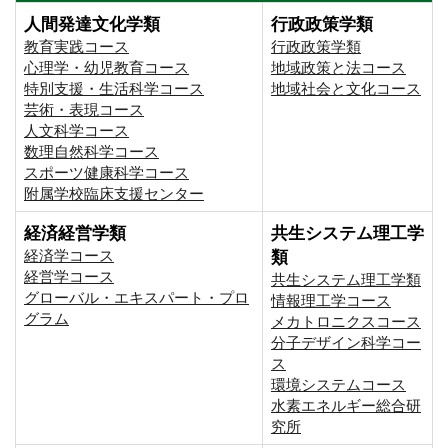
人間発達文化学類
行政政策学類
教育実践コース
行政政策学類
心理学・幼児教育コース
地域政策と法コース
特別支援・生活科学コース
地域社会と文化コース
芸術・表現コース
人文科学コース
数理自然科学コース
スポーツ健康科学コース
附属学校臨床支援センター
経済経営学類
共生システム理工学
経済学コース
類
経営学コース
共生システム理工学類
グローバル・エキスパート・プロ
情報理工学コース
グラム
メカトロニクスコース
分子デザイン科学コー
ス
環境システムコース
⽔素エネルギー総合研
究所