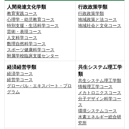
人間発達文化学類
行政政策学類
教育実践コース
行政政策学類
心理学・幼児教育コース
地域政策と法コース
特別支援・生活科学コース
地域社会と文化コース
芸術・表現コース
人文科学コース
数理自然科学コース
スポーツ健康科学コース
附属学校臨床支援センター
経済経営学類
共生システム理工学
経済学コース
類
経営学コース
共生システム理工学類
グローバル・エキスパート・プロ
情報理工学コース
グラム
メカトロニクスコース
分子デザイン科学コー
ス
環境システムコース
⽔素エネルギー総合研
究所