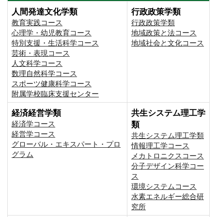
人間発達文化学類
行政政策学類
教育実践コース
行政政策学類
心理学・幼児教育コース
地域政策と法コース
特別支援・生活科学コース
地域社会と文化コース
芸術・表現コース
人文科学コース
数理自然科学コース
スポーツ健康科学コース
附属学校臨床支援センター
経済経営学類
共生システム理工学
経済学コース
類
経営学コース
共生システム理工学類
グローバル・エキスパート・プロ
情報理工学コース
グラム
メカトロニクスコース
分子デザイン科学コー
ス
環境システムコース
⽔素エネルギー総合研
究所