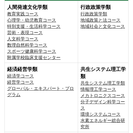
人間発達文化学類
行政政策学類
教育実践コース
行政政策学類
心理学・幼児教育コース
地域政策と法コース
特別支援・生活科学コース
地域社会と文化コース
芸術・表現コース
人文科学コース
数理自然科学コース
スポーツ健康科学コース
附属学校臨床支援センター
経済経営学類
共生システム理工学
経済学コース
類
経営学コース
共生システム理工学類
グローバル・エキスパート・プロ
情報理工学コース
グラム
メカトロニクスコース
分子デザイン科学コー
ス
環境システムコース
⽔素エネルギー総合研
究所