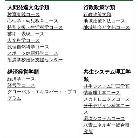
人間発達文化学類
行政政策学類
教育実践コース
行政政策学類
心理学・幼児教育コース
地域政策と法コース
特別支援・生活科学コース
地域社会と文化コース
芸術・表現コース
人文科学コース
数理自然科学コース
スポーツ健康科学コース
附属学校臨床支援センター
経済経営学類
共生システム理工学
経済学コース
類
経営学コース
共生システム理工学類
グローバル・エキスパート・プロ
情報理工学コース
グラム
メカトロニクスコース
分子デザイン科学コー
ス
環境システムコース
⽔素エネルギー総合研
究所