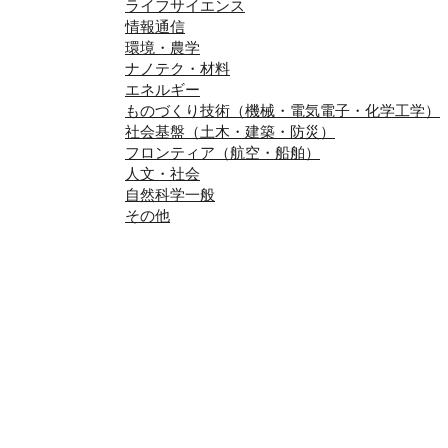
ライフサイエンス
情報通信
環境・農学
ナノテク・材料
エネルギー
ものづくり技術（機械・電気電子・化学工学）
社会基盤（土木・建築・防災）
フロンティア（航空・船舶）
人文・社会
自然科学一般
その他