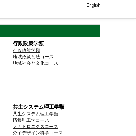
English
行政政策学類
行政政策学類
地域政策と法コース
地域社会と文化コース
共生システム理工学類
共生システム理工学類
情報理工学コース
メカトロニクスコース
分子デザイン科学コース