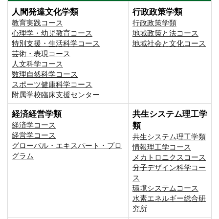
人間発達文化学類
行政政策学類
教育実践コース
行政政策学類
心理学・幼児教育コース
地域政策と法コース
特別支援・生活科学コース
地域社会と文化コース
芸術・表現コース
人文科学コース
数理自然科学コース
スポーツ健康科学コース
附属学校臨床支援センター
経済経営学類
共生システム理工学
経済学コース
類
経営学コース
共生システム理工学類
グローバル・エキスパート・プロ
情報理工学コース
グラム
メカトロニクスコース
分子デザイン科学コー
ス
環境システムコース
⽔素エネルギー総合研
究所