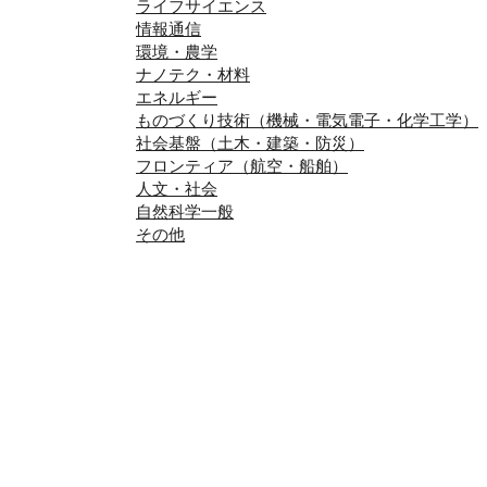
ライフサイエンス
情報通信
環境・農学
ナノテク・材料
エネルギー
ものづくり技術（機械・電気電子・化学工学）
社会基盤（土木・建築・防災）
フロンティア（航空・船舶）
人文・社会
自然科学一般
その他