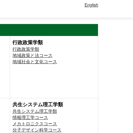
English
行政政策学類
行政政策学類
地域政策と法コース
地域社会と文化コース
共生システム理工学類
共生システム理工学類
情報理工学コース
メカトロニクスコース
分子デザイン科学コース