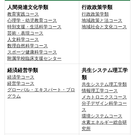
人間発達文化学類
行政政策学類
教育実践コース
行政政策学類
心理学・幼児教育コース
地域政策と法コース
特別支援・生活科学コース
地域社会と文化コース
芸術・表現コース
人文科学コース
数理自然科学コース
スポーツ健康科学コース
附属学校臨床支援センター
経済経営学類
共生システム理工学
経済学コース
類
経営学コース
共生システム理工学類
グローバル・エキスパート・プロ
情報理工学コース
グラム
メカトロニクスコース
分子デザイン科学コー
ス
環境システムコース
⽔素エネルギー総合研
究所