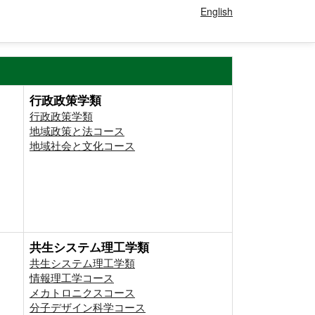
English
行政政策学類
行政政策学類
地域政策と法コース
地域社会と文化コース
共生システム理工学類
共生システム理工学類
情報理工学コース
メカトロニクスコース
分子デザイン科学コース