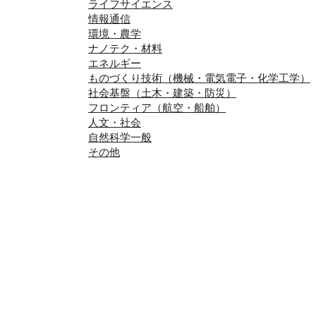
ライフサイエンス
情報通信
環境・農学
ナノテク・材料
エネルギー
ものづくり技術（機械・電気電子・化学工学）
社会基盤（土木・建築・防災）
フロンティア（航空・船舶）
人文・社会
自然科学一般
その他