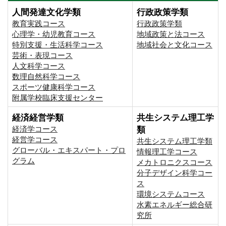
人間発達文化学類
行政政策学類
教育実践コース
行政政策学類
心理学・幼児教育コース
地域政策と法コース
特別支援・生活科学コース
地域社会と文化コース
芸術・表現コース
人文科学コース
数理自然科学コース
スポーツ健康科学コース
附属学校臨床支援センター
経済経営学類
共生システム理工学
経済学コース
類
経営学コース
共生システム理工学類
グローバル・エキスパート・プロ
情報理工学コース
グラム
メカトロニクスコース
分子デザイン科学コー
ス
環境システムコース
⽔素エネルギー総合研
究所