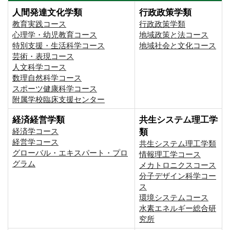
人間発達文化学類
行政政策学類
教育実践コース
行政政策学類
心理学・幼児教育コース
地域政策と法コース
特別支援・生活科学コース
地域社会と文化コース
芸術・表現コース
人文科学コース
数理自然科学コース
スポーツ健康科学コース
附属学校臨床支援センター
経済経営学類
共生システム理工学
経済学コース
類
経営学コース
共生システム理工学類
グローバル・エキスパート・プロ
情報理工学コース
グラム
メカトロニクスコース
分子デザイン科学コー
ス
環境システムコース
⽔素エネルギー総合研
究所