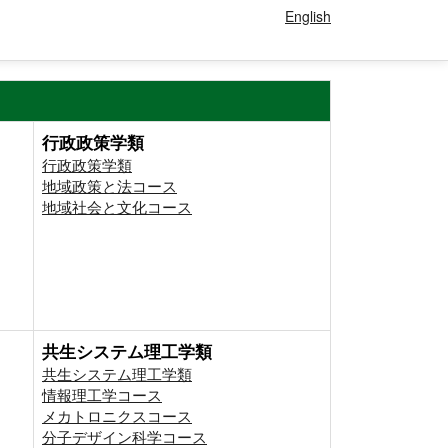
English
行政政策学類
行政政策学類
地域政策と法コース
地域社会と文化コース
共生システム理工学類
共生システム理工学類
情報理工学コース
メカトロニクスコース
分子デザイン科学コース