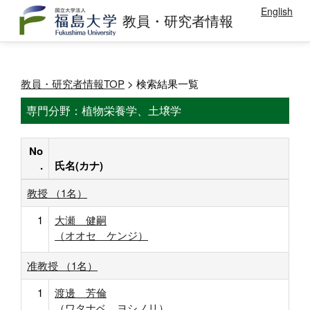
English
教員・研究者情報
教員・研究者情報TOP
> 検索結果一覧
専門分野：植物栄養学、土壌学
No
.
氏名(カナ)
教授 （1名）
1
大瀬 健嗣
（オオセ ケンジ）
准教授 （1名）
1
渡邊 芳倫
（ワタナベ ヨシノリ）