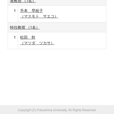
准教授 （1名）
1
升本 早枝子
（マスモト サエコ）
特任教授 （1名）
1
松田 幹
（マツダ ツカサ）
Copyright (C) Fukushima University. All Rights Reserved.