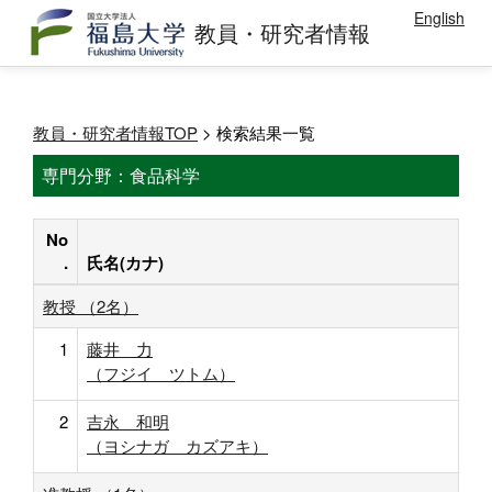
English
教員・研究者情報
教員・研究者情報TOP
> 検索結果一覧
専門分野：食品科学
No
.
氏名(カナ)
教授 （2名）
1
藤井 力
（フジイ ツトム）
2
吉永 和明
（ヨシナガ カズアキ）