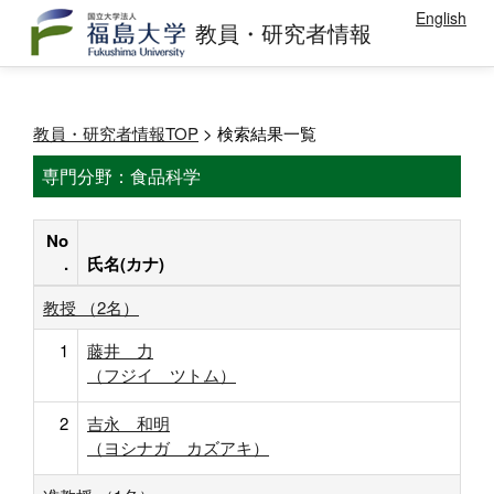
English
教員・研究者情報
教員・研究者情報TOP
> 検索結果一覧
専門分野：食品科学
No
.
氏名(カナ)
教授 （2名）
1
藤井 力
（フジイ ツトム）
2
吉永 和明
（ヨシナガ カズアキ）