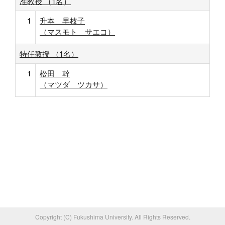
准教授 （1名）
1
升本 早枝子
（マスモト サエコ）
特任教授 （1名）
1
松田 幹
（マツダ ツカサ）
Copyright (C) Fukushima University. All Rights Reserved.