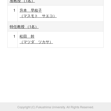
准教授 （1名）
1
升本 早枝子
（マスモト サエコ）
特任教授 （1名）
1
松田 幹
（マツダ ツカサ）
Copyright (C) Fukushima University. All Rights Reserved.