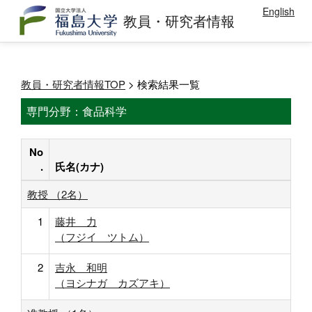
English
教員・研究者情報
教員・研究者情報TOP
> 検索結果一覧
専門分野：食品科学
No
.
氏名(カナ)
教授 （2名）
1
藤井 力
（フジイ ツトム）
2
吉永 和明
（ヨシナガ カズアキ）