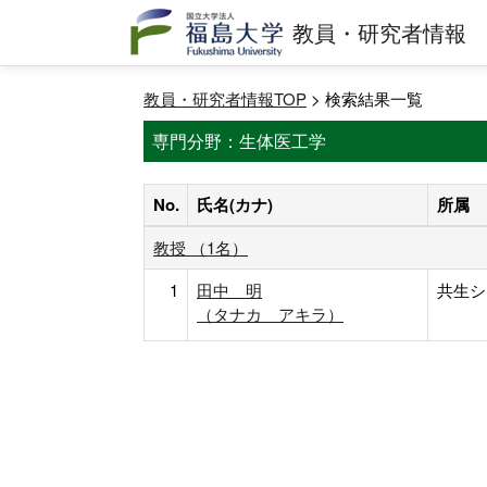
教員・研究者情報
教員・研究者情報TOP
> 検索結果一覧
専門分野：生体医工学
No.
氏名(カナ)
所属
教授 （1名）
1
田中 明
共生シ
（タナカ アキラ）