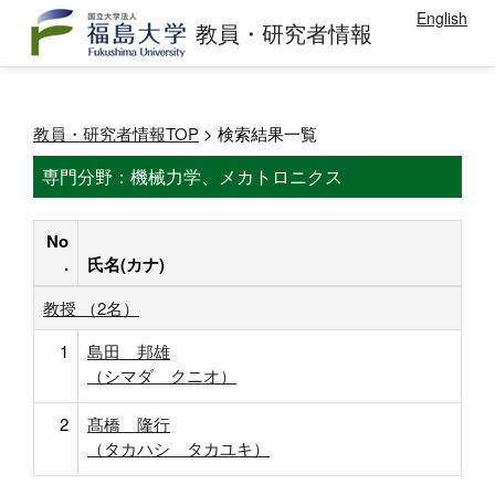
English
教員・研究者情報
教員・研究者情報TOP
> 検索結果一覧
専門分野：機械力学、メカトロニクス
No
.
氏名(カナ)
教授 （2名）
1
島田 邦雄
（シマダ クニオ）
2
髙橋 隆行
（タカハシ タカユキ）