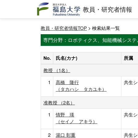
教員・研究者情報
教員・研究者情報TOP
> 検索結果一覧
専門分野：ロボティクス、知能機械システ
No.
氏名(カナ)
所属
教授 （1名）
1
髙橋 隆行
共生シ
（タカハシ タカユキ）
准教授 （2名）
1
情野 瑛
共生シ
（セイノ アキラ）
2
湯口 彰重
共生シ