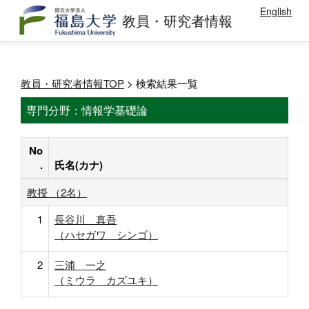
English
教員・研究者情報
教員・研究者情報TOP
> 検索結果一覧
専門分野：情報学基礎論
No
.
氏名(カナ)
教授 （2名）
1
長谷川 真吾
（ハセガワ シンゴ）
2
三浦 一之
（ミウラ カズユキ）