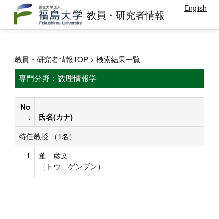
English
教員・研究者情報
教員・研究者情報TOP
> 検索結果一覧
専門分野：数理情報学
No
.
氏名(カナ)
特任教授 （1名）
1
董 彦文
（トウ ゲンブン）