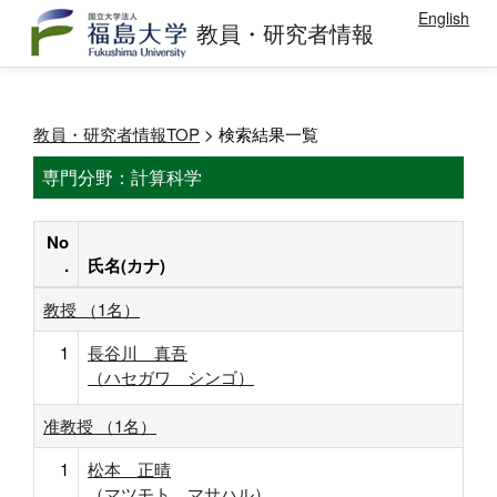
English
教員・研究者情報
教員・研究者情報TOP
> 検索結果一覧
専門分野：計算科学
No
.
氏名(カナ)
教授 （1名）
1
長谷川 真吾
（ハセガワ シンゴ）
准教授 （1名）
1
松本 正晴
（マツモト マサハル）