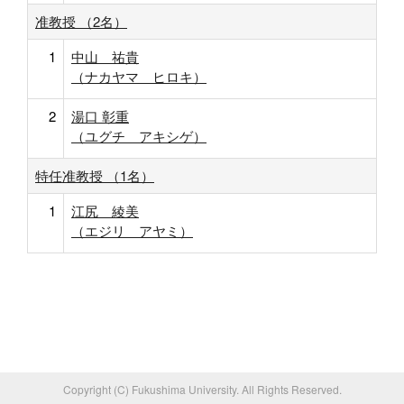
准教授 （2名）
1
中山 祐貴
（ナカヤマ ヒロキ）
2
湯口 彰重
（ユグチ アキシゲ）
特任准教授 （1名）
1
江尻 綾美
（エジリ アヤミ）
Copyright (C) Fukushima University. All Rights Reserved.