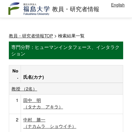
English
教員・研究者情報
教員・研究者情報TOP
> 検索結果一覧
専門分野：ヒューマンインタフェース、インタラク
ション
No
.
氏名(カナ)
教授 （2名）
1
田中 明
（タナカ アキラ）
2
中村 勝一
（ナカムラ ショウイチ）