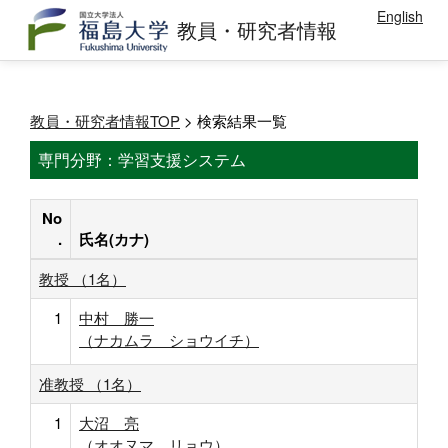
English
教員・研究者情報
教員・研究者情報TOP
> 検索結果一覧
専門分野：学習支援システム
No
.
氏名(カナ)
教授 （1名）
1
中村 勝一
（ナカムラ ショウイチ）
准教授 （1名）
1
大沼 亮
（オオヌマ リョウ）