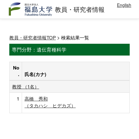
English
教員・研究者情報
教員・研究者情報TOP
> 検索結果一覧
専門分野：遺伝育種科学
No
.
氏名(カナ)
教授 （1名）
1
高橋 秀和
（タカハシ ヒデカズ）