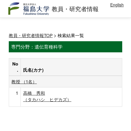
English
教員・研究者情報
教員・研究者情報TOP
> 検索結果一覧
専門分野：遺伝育種科学
No
.
氏名(カナ)
教授 （1名）
1
高橋 秀和
（タカハシ ヒデカズ）