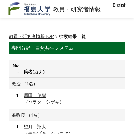
English
教員・研究者情報
教員・研究者情報TOP
> 検索結果一覧
専門分野：自然共生システム
No
.
氏名(カナ)
教授 （1名）
1
原田 茂樹
（ハラダ シゲキ）
准教授 （1名）
1
望月 翔太
（モチヅキ ショウタ）