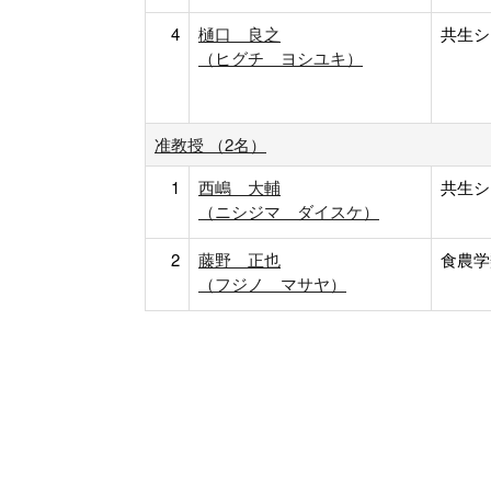
4
樋口 良之
共生シ
（ヒグチ ヨシユキ）
准教授 （2名）
1
西嶋 大輔
共生シ
（ニシジマ ダイスケ）
2
藤野 正也
食農学
（フジノ マサヤ）