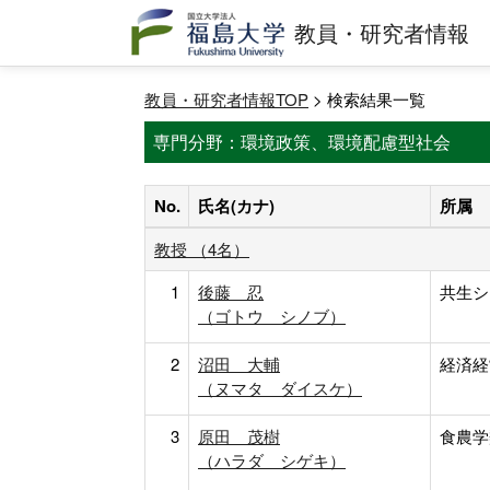
教員・研究者情報
教員・研究者情報TOP
> 検索結果一覧
専門分野：環境政策、環境配慮型社会
No.
氏名(カナ)
所属
教授 （4名）
1
後藤 忍
共生シ
（ゴトウ シノブ）
2
沼田 大輔
経済経
（ヌマタ ダイスケ）
3
原田 茂樹
食農学
（ハラダ シゲキ）