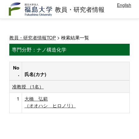
English
教員・研究者情報
教員・研究者情報TOP
> 検索結果一覧
専門分野：ナノ構造化学
No
.
氏名(カナ)
准教授 （1名）
1
大橋 弘範
（オオハシ ヒロノリ）