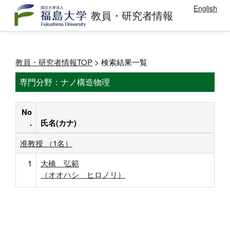
English
教員・研究者情報
教員・研究者情報TOP
> 検索結果一覧
専門分野：ナノ構造物理
No
.
氏名(カナ)
准教授 （1名）
1
大橋 弘範
（オオハシ ヒロノリ）