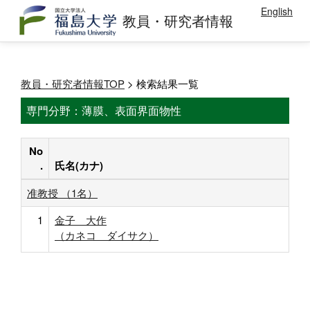
English
教員・研究者情報
教員・研究者情報TOP
> 検索結果一覧
専門分野：薄膜、表面界面物性
No
.
氏名(カナ)
准教授 （1名）
1
金子 大作
（カネコ ダイサク）