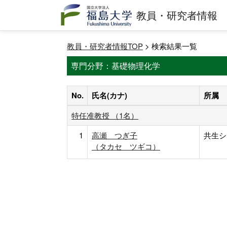
教員・研究者情報
教員・研究者情報TOP
> 検索結果一覧
専門分野：基礎物理化学
No.
氏名(カナ)
所属
特任准教授 （1名）
1
高瀬 つぎ子
共生シ
（タカセ ツギコ）