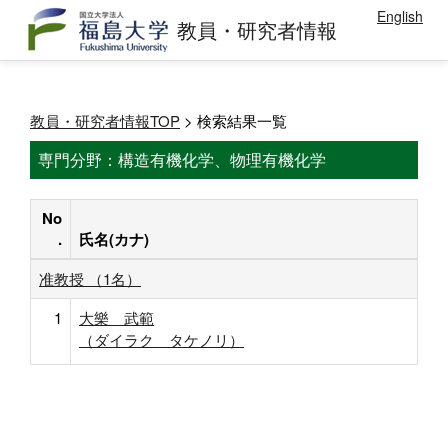
English
教員・研究者情報
教員・研究者情報TOP
> 検索結果一覧
専門分野：構造有機化学、物理有機化学
No
.
氏名(カナ)
准教授 （1名）
1
大樂 武範
（ダイラク タケノリ）