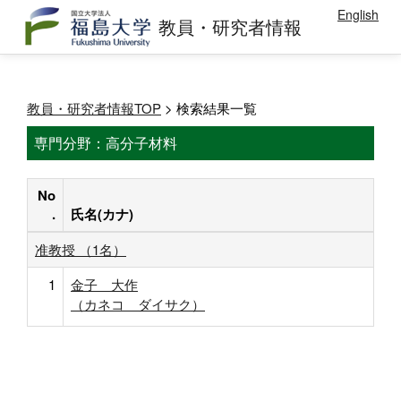
English
教員・研究者情報
教員・研究者情報TOP
> 検索結果一覧
専門分野：高分子材料
No
.
氏名(カナ)
准教授 （1名）
1
金子 大作
（カネコ ダイサク）