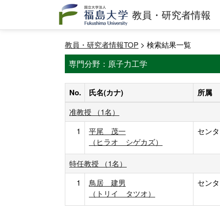
教員・研究者情報
教員・研究者情報TOP
> 検索結果一覧
専門分野：原子力工学
No.
氏名(カナ)
所属
准教授 （1名）
1
平尾 茂一
センタ
（ヒラオ シゲカズ）
特任教授 （1名）
1
鳥居 建男
センタ
（トリイ タツオ）