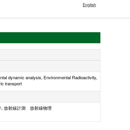
English
tal dynamic analysis, Environmental Radioactivity,
c transport
, 放射線計測 放射線物理