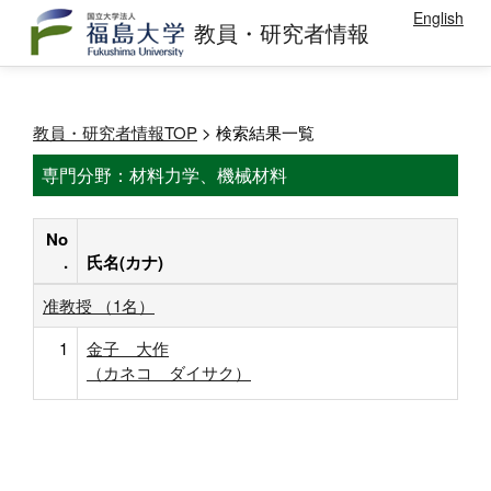
English
教員・研究者情報
教員・研究者情報TOP
> 検索結果一覧
専門分野：材料力学、機械材料
No
.
氏名(カナ)
准教授 （1名）
1
金子 大作
（カネコ ダイサク）