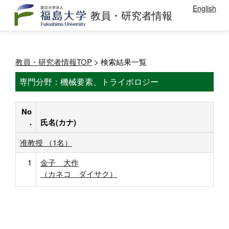
English
教員・研究者情報
教員・研究者情報TOP
> 検索結果一覧
専門分野：機械要素、トライボロジー
No
.
氏名(カナ)
准教授 （1名）
1
金子 大作
（カネコ ダイサク）