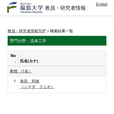
English
教員・研究者情報
教員・研究者情報TOP
> 検索結果一覧
専門分野：流体工学
No
.
氏名(カナ)
教授 （1名）
1
島田 邦雄
（シマダ クニオ）