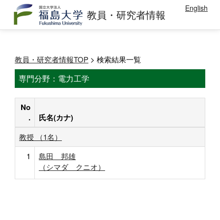
English
教員・研究者情報
教員・研究者情報TOP
> 検索結果一覧
専門分野：電力工学
No
.
氏名(カナ)
教授 （1名）
1
島田 邦雄
（シマダ クニオ）