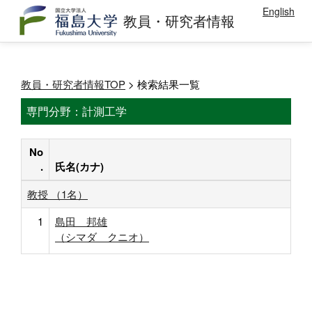
English
教員・研究者情報
教員・研究者情報TOP
> 検索結果一覧
専門分野：計測工学
No
.
氏名(カナ)
教授 （1名）
1
島田 邦雄
（シマダ クニオ）