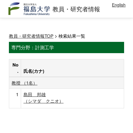
English
教員・研究者情報
教員・研究者情報TOP
> 検索結果一覧
専門分野：計測工学
No
.
氏名(カナ)
教授 （1名）
1
島田 邦雄
（シマダ クニオ）